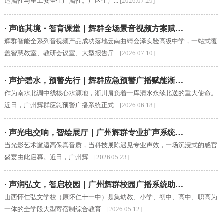
造属性与重工安全生产属性。厂区生产...
[2026.07.29]
· 声临其境・智育课堂｜辉群全场景音视频方案赋…
辉群智能全系列音视频产品成功落地云南曲靖会泽实验高级中学，一站式覆
盖智慧教室、教研会议室、大型报告厅...
[2026.07.10]
· 声护碧水，预警先行｜辉群应急预警广播赋能淅…
作为南水北调中线核心水源地，淅川肩负着一库清水永续北送的重大使命。
近日，广州辉群应急预警广播系统正式...
[2026.06.18]
· 声光电交响，智绘展厅｜广州辉群专业扩声系统…
当光影艺术邂逅高保真音质，当科技展陈遇见专业声效，一场沉浸式的感官
盛宴由此启幕。近日，广州辉...
[2026.05.23]
· 声润弘文，智启校园｜广州辉群校园广播系统助…
山西怀仁弘文学校（原怀仁十一中）是集幼教、小学、初中、高中、职高为
一体的全学段大型寄宿制综合教育...
[2026.05.12]