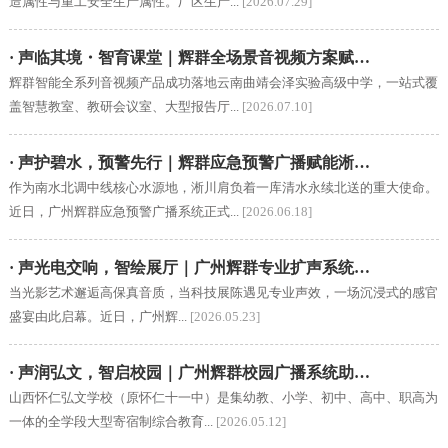
造属性与重工安全生产属性。厂区生产...
[2026.07.29]
· 声临其境・智育课堂｜辉群全场景音视频方案赋…
辉群智能全系列音视频产品成功落地云南曲靖会泽实验高级中学，一站式覆
盖智慧教室、教研会议室、大型报告厅...
[2026.07.10]
· 声护碧水，预警先行｜辉群应急预警广播赋能淅…
作为南水北调中线核心水源地，淅川肩负着一库清水永续北送的重大使命。
近日，广州辉群应急预警广播系统正式...
[2026.06.18]
· 声光电交响，智绘展厅｜广州辉群专业扩声系统…
当光影艺术邂逅高保真音质，当科技展陈遇见专业声效，一场沉浸式的感官
盛宴由此启幕。近日，广州辉...
[2026.05.23]
· 声润弘文，智启校园｜广州辉群校园广播系统助…
山西怀仁弘文学校（原怀仁十一中）是集幼教、小学、初中、高中、职高为
一体的全学段大型寄宿制综合教育...
[2026.05.12]