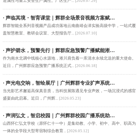
造属性与重工安全生产属性。厂区生产...
[2026.07.29]
· 声临其境・智育课堂｜辉群全场景音视频方案赋…
辉群智能全系列音视频产品成功落地云南曲靖会泽实验高级中学，一站式覆
盖智慧教室、教研会议室、大型报告厅...
[2026.07.10]
· 声护碧水，预警先行｜辉群应急预警广播赋能淅…
作为南水北调中线核心水源地，淅川肩负着一库清水永续北送的重大使命。
近日，广州辉群应急预警广播系统正式...
[2026.06.18]
· 声光电交响，智绘展厅｜广州辉群专业扩声系统…
当光影艺术邂逅高保真音质，当科技展陈遇见专业声效，一场沉浸式的感官
盛宴由此启幕。近日，广州辉...
[2026.05.23]
· 声润弘文，智启校园｜广州辉群校园广播系统助…
山西怀仁弘文学校（原怀仁十一中）是集幼教、小学、初中、高中、职高为
一体的全学段大型寄宿制综合教育...
[2026.05.12]